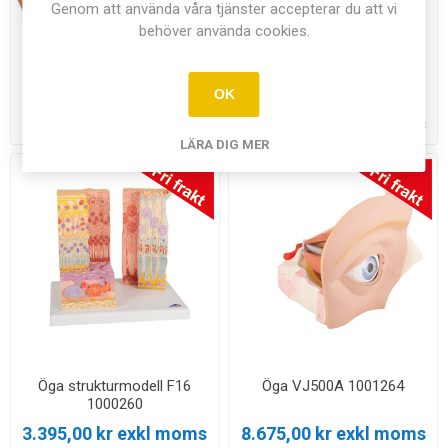
Genom att använda våra tjänster accepterar du att vi
behöver använda cookies.
Öga functionsmodell
Öga patologiskt F17
W16003 1005047
1017230
OK
3.695,00 kr exkl moms
3.695,00 kr exkl moms
LÄRA DIG MER
Öga strukturmodell F16
Öga VJ500A 1001264
1000260
3.395,00 kr exkl moms
8.675,00 kr exkl moms