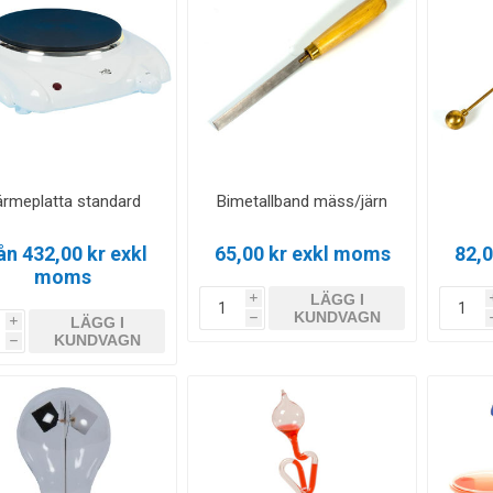
rmeplatta standard
Bimetallband mäss/järn
ån 432,00 kr exkl
65,00 kr exkl moms
82,
moms
LÄGG I
i
KUNDVAGN
LÄGG I
h
i
KUNDVAGN
h