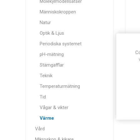
Molekylmodellsatser
Människokroppen
Natur
Optik & Ljus
Periodiska systemet
Co
92
pH-mätning
Stämgafflar
Teknik
Temperaturmätning
Tid
Vågar & vikter
Värme
Vård
Mikroskop & kikare