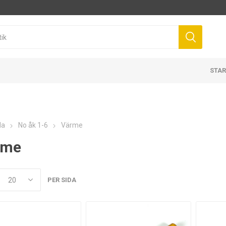
STAR
da
No åk 1-6
Värme
rme
PER SIDA