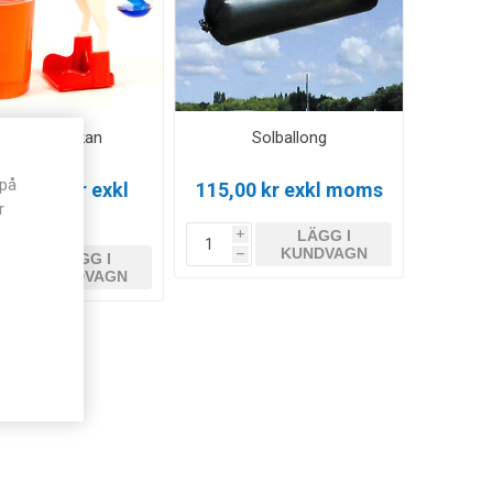
Törstiga ankan
Solballong
 på
n 86,00 kr exkl
115,00 kr exkl moms
r
moms
LÄGG I
i
KUNDVAGN
LÄGG I
h
i
KUNDVAGN
h