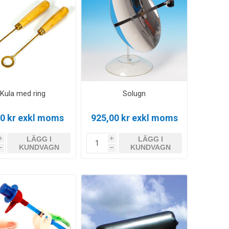
Kula med ring
Solugn
00 kr exkl moms
925,00 kr exkl moms
LÄGG I
LÄGG I
i
i
KUNDVAGN
KUNDVAGN
h
h