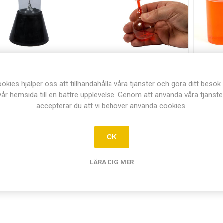
Radiometer
Handkokare
okies hjälper oss att tillhandahålla våra tjänster och göra ditt besök
,00 kr exkl moms
Från 59,00 kr exkl
Frå
vår hemsida till en bättre upplevelse. Genom att använda våra tjänste
moms
accepterar du att vi behöver använda cookies.
LÄGG I
i
KUNDVAGN
h
LÄGG I
i
KUNDVAGN
h
OK
LÄRA DIG MER