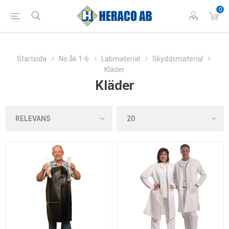
0
Startsida
No åk 1-6
Labmaterial
Skyddsmaterial
Kläder
Kläder