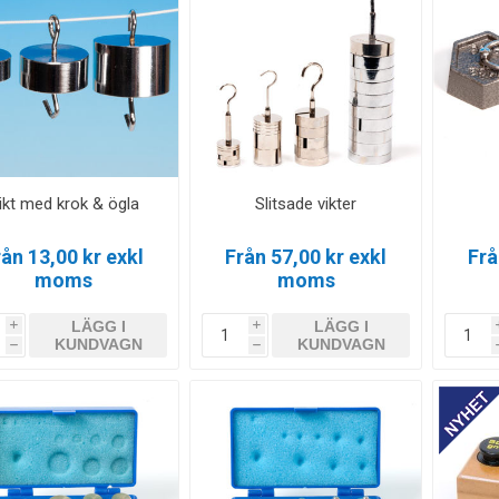
ikt med krok & ögla
Slitsade vikter
rån 13,00 kr exkl
Från 57,00 kr exkl
Frå
moms
moms
LÄGG I
LÄGG I
i
i
KUNDVAGN
KUNDVAGN
h
h