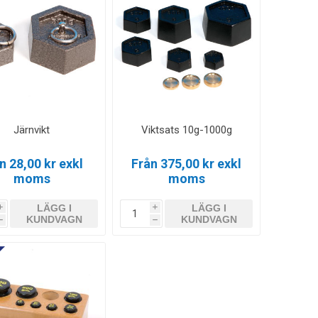
Järnvikt
Viktsats 10g-1000g
n 28,00 kr exkl
Från 375,00 kr exkl
moms
moms
LÄGG I
LÄGG I
i
i
KUNDVAGN
KUNDVAGN
h
h