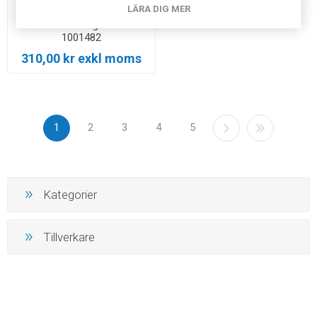
LÄRA DIG MER
Axel och armbåge VR1170
1001482
310,00 kr exkl moms
1
2
3
4
5
Kategorier
Tillverkare