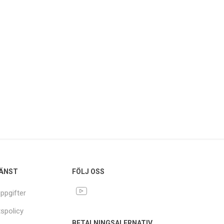
ÄNST
FÖLJ OSS
ppgifter
tspolicy
BETALNINGSALERNATIV