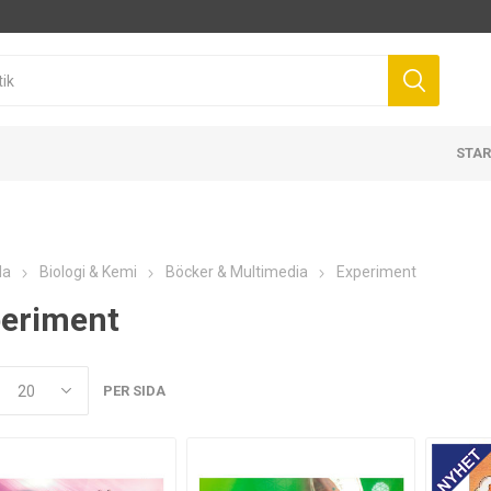
STAR
da
Biologi & Kemi
Böcker & Multimedia
Experiment
eriment
PER SIDA