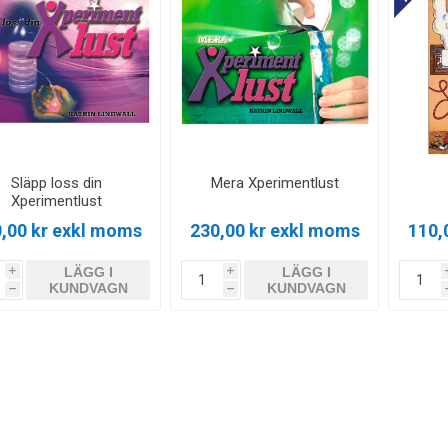
Släpp loss din
Mera Xperimentlust
Xperimentlust
,00 kr exkl moms
230,00 kr exkl moms
110,
LÄGG I
LÄGG I
i
i
KUNDVAGN
KUNDVAGN
h
h