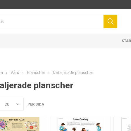
STAR
da
Vård
Planscher
Detaljerade planscher
aljerade planscher
PER SIDA