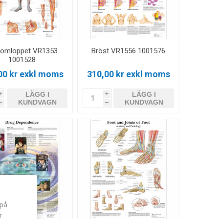
domloppet VR1353
Bröst VR1556 1001576
1001528
00 kr exkl moms
310,00 kr exkl moms
LÄGG I
LÄGG I
i
i
KUNDVAGN
KUNDVAGN
h
h
 på
r