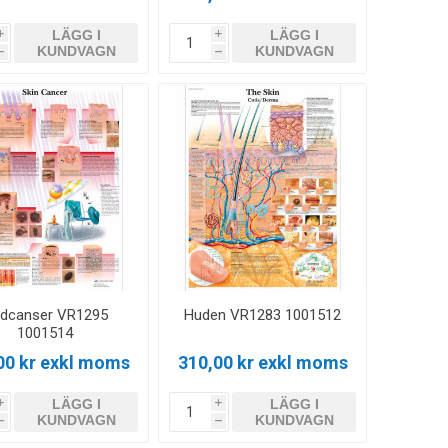
LÄGG I
LÄGG I
i
i
KUNDVAGN
KUNDVAGN
h
h
dcanser VR1295
Huden VR1283 1001512
1001514
00 kr exkl moms
310,00 kr exkl moms
LÄGG I
LÄGG I
i
i
KUNDVAGN
KUNDVAGN
h
h