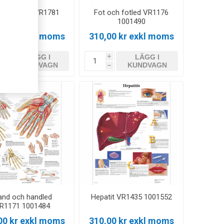
gberoende VR1781
Fot och fotled VR1176
1001618
1001490
00 kr exkl moms
310,00 kr exkl moms
LÄGG I
LÄGG I
i
i
KUNDVAGN
KUNDVAGN
h
h
and och handled
Hepatit VR1435 1001552
R1171 1001484
00 kr exkl moms
310,00 kr exkl moms