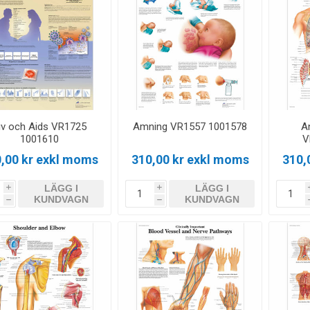
iv och Aids VR1725
Amning VR1557 1001578
A
1001610
V
,00 kr exkl moms
310,00 kr exkl moms
310,
LÄGG I
LÄGG I
i
i
KUNDVAGN
KUNDVAGN
h
h