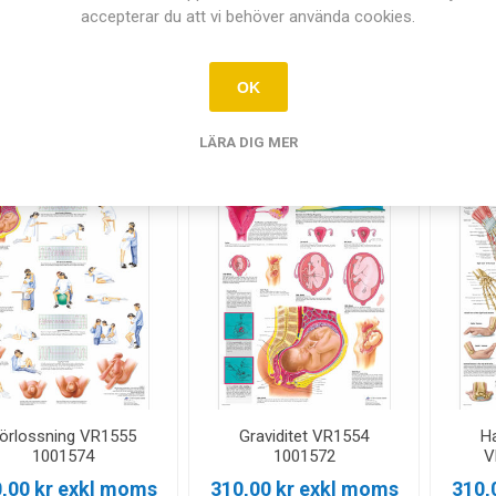
accepterar du att vi behöver använda cookies.
cken & höft VR1172
Diabetes VR1441
Dro
1001486
1001554
,00 kr exkl moms
310,00 kr exkl moms
310,
OK
LÄGG I
LÄGG I
i
i
LÄRA DIG MER
KUNDVAGN
KUNDVAGN
h
h
örlossning VR1555
Graviditet VR1554
H
1001574
1001572
V
,00 kr exkl moms
310,00 kr exkl moms
310,