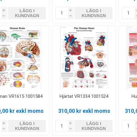
LÄGG I
LÄGG I
i
i
KUNDVAGN
KUNDVAGN
h
h
rnan VR1615 1001584
Hjärtat VR1334 1001524
Hu
,00 kr exkl moms
310,00 kr exkl moms
310,
LÄGG I
LÄGG I
i
i
KUNDVAGN
KUNDVAGN
h
h