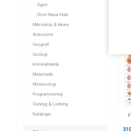
Ögon
Bä
Öron-Näsa-Hals
310
Mikroskop & kikare
Astronomi
Geografi
Geologi
Kriminalteknik
Matematik
Meteorologi
Programmering
Verktyg & Lödning
Kataloger
F
310