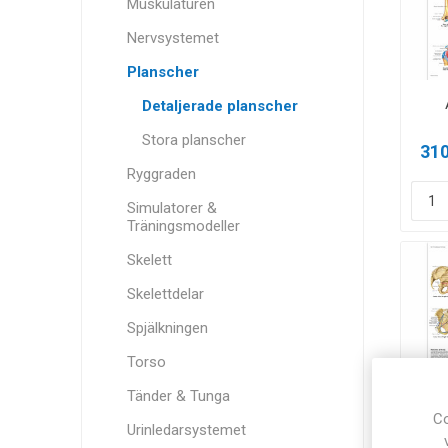
Muskulaturen
Nervsystemet
Planscher
Detaljerade planscher
Stora planscher
310
Ryggraden
Simulatorer &
Träningsmodeller
Skelett
Skelettdelar
Spjälkningen
Torso
Tänder & Tunga
Co
Urinledarsystemet