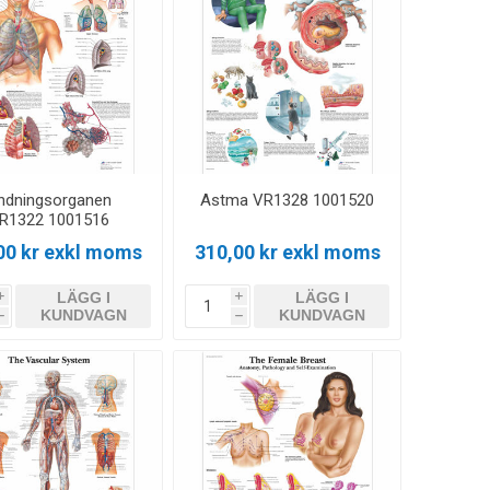
ndningsorganen
Astma VR1328 1001520
R1322 1001516
00 kr exkl moms
310,00 kr exkl moms
LÄGG I
LÄGG I
i
i
KUNDVAGN
KUNDVAGN
h
h