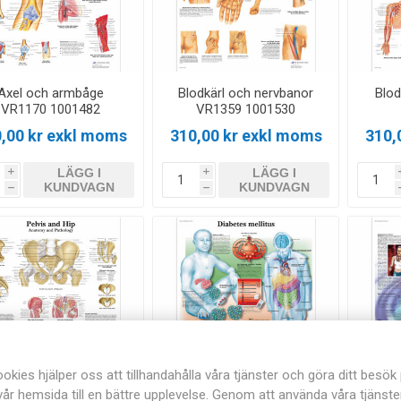
Axel och armbåge
Blodkärl och nervbanor
Blo
VR1170 1001482
VR1359 1001530
,00 kr exkl moms
310,00 kr exkl moms
310,
LÄGG I
LÄGG I
i
i
KUNDVAGN
KUNDVAGN
h
h
okies hjälper oss att tillhandahålla våra tjänster och göra ditt besök
vår hemsida till en bättre upplevelse. Genom att använda våra tjänste