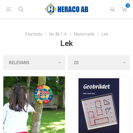
0
Startsida
No åk 1-6
Matematik
Lek
Lek