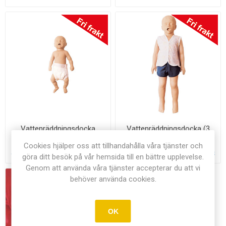
Vattenräddningsdocka
Vattenräddningsdocka (3
nyfödd W44503 1005699
år), W44557 1005739
Cookies hjälper oss att tillhandahålla våra tjänster och
4.875,00 kr exkl moms
4.495,00 kr exkl moms
göra ditt besök på vår hemsida till en bättre upplevelse.
Genom att använda våra tjänster accepterar du att vi
behöver använda cookies.
OK