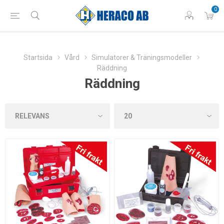
0
Startsida
Vård
Simulatorer & Träningsmodeller
Räddning
Räddning