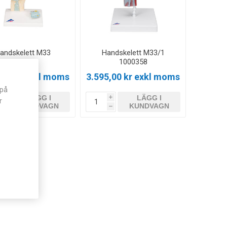
andskelett M33
Handskelett M33/1
1000357
1000358
,00 kr exkl moms
3.595,00 kr exkl moms
 på
LÄGG I
LÄGG I
i
i
r
KUNDVAGN
KUNDVAGN
h
h