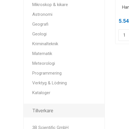
Mikroskop & kikare
Han
Astronomi
5.54
Geografi
Geologi
Kriminalteknik
Matematik
Meteorologi
Programmering
Verktyg & Lödning
Kataloger
Tillverkare
3B Scientific GmbH