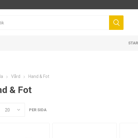
STAR
da
Vård
Hand & Fot
d & Fot
PER SIDA