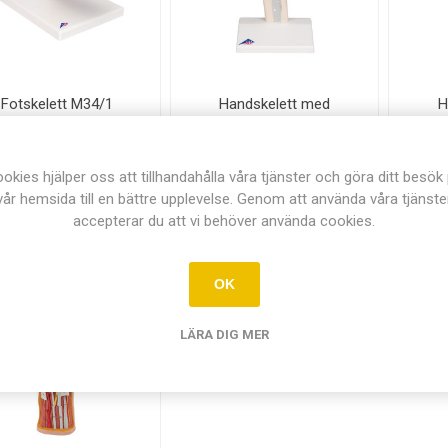
Fotskelett M34/1
Handskelett med
H
1019421
elastiska ligament M36
1013683
5,00 kr exkl moms
3.725,00 kr exkl moms
2.485
okies hjälper oss att tillhandahålla våra tjänster och göra ditt besök
LÄGG I
LÄGG I
i
i
vår hemsida till en bättre upplevelse. Genom att använda våra tjänste
KUNDVAGN
KUNDVAGN
h
h
accepterar du att vi behöver använda cookies.
OK
LÄRA DIG MER