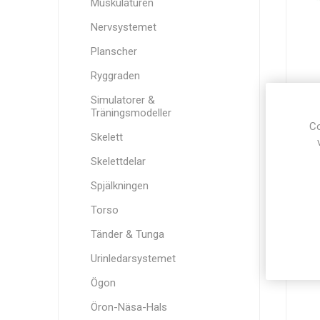
Muskulaturen
Nervsystemet
Planscher
Ryggraden
Simulatorer &
3.59
Träningsmodeller
Co
Skelett
Skelettdelar
Spjälkningen
Torso
Tänder & Tunga
Urinledarsystemet
Ögon
Öron-Näsa-Hals