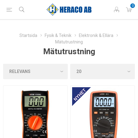
0
Startsida
Fysik & Teknik
Elektronik & Ellära
Mätutrustning
Mätutrustning