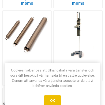
moms
moms
Spiralfjäder
Hooks lag
Cookies hjälper oss att tillhandahålla våra tjänster och
göra ditt besök på vår hemsida till en bättre upplevelse.
Från 54,00 kr exkl
305,00 kr exkl moms
moms
Genom att använda våra tjänster accepterar du att vi
behöver använda cookies.
OK