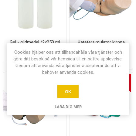
Gel - glidmedel /2x250 ml
Katetersimulator kvinna
W44006 1005588
Cookies hjälper oss att tillhandahålla våra tjänster och
765,00 kr exkl moms
26.195,00 kr exkl
göra ditt besök på vår hemsida till en bättre upplevelse.
moms
Genom att använda våra tjänster accepterar du att vi
behöver använda cookies.
OK
LÄRA DIG MER