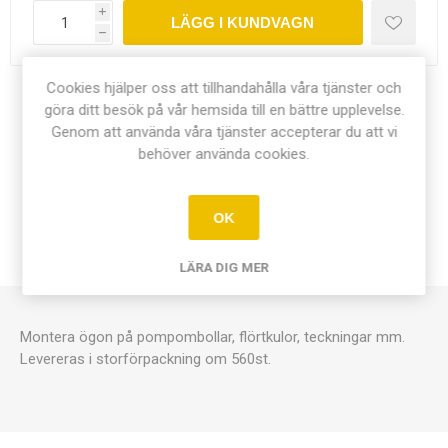
i
LÄGG I KUNDVAGN
h
Cookies hjälper oss att tillhandahålla våra tjänster och
Dela:
göra ditt besök på vår hemsida till en bättre upplevelse.
Genom att använda våra tjänster accepterar du att vi
behöver använda cookies.
ÖVERSIKT
OK
KONTAKTA OSS
LÄRA DIG MER
Montera ögon på pompombollar, flörtkulor, teckningar mm.
Levereras i storförpackning om 560st.