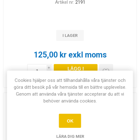
Artikel nr:
2191
I LAGER
125,00 kr exkl moms
LÄGG I
i
KUNDVAGN
h
Cookies hjälper oss att tillhandahålla våra tjänster och
göra ditt besök på vår hemsida till en bättre upplevelse.
Genom att använda våra tjänster accepterar du att vi
behöver använda cookies.
Areometer 1.000-1.500 g/ml
Längd: 28-35cm.
OK
Mätområde: 1,000-1,500g/ml.
Indelning: 0,005g/ml.
LÄRA DIG MER