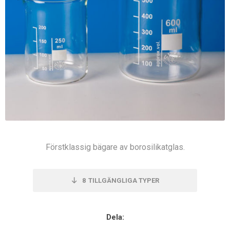
Förstklassig bägare av borosilikatglas.
8
TILLGÄNGLIGA TYPER
Dela: