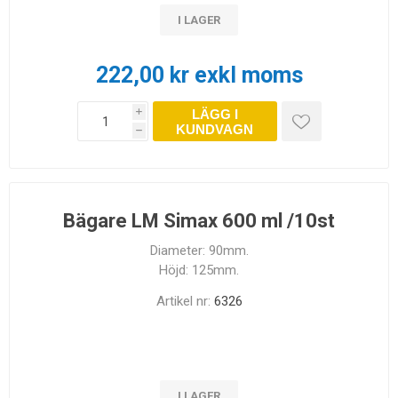
I LAGER
222,00 kr exkl moms
LÄGG I
i
KUNDVAGN
h
Bägare LM Simax 600 ml /10st
Diameter: 90mm.
Höjd: 125mm.
Artikel nr:
6326
I LAGER