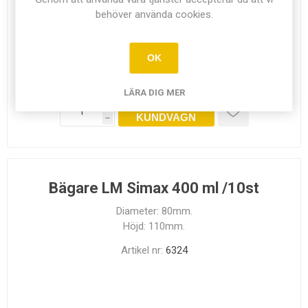
behöver använda cookies.
I LAGER
OK
158,00 kr exkl moms
LÄRA DIG MER
LÄGG I
i
KUNDVAGN
h
Bägare LM Simax 400 ml /10st
Diameter: 80mm.
Höjd: 110mm.
Artikel nr:
6324