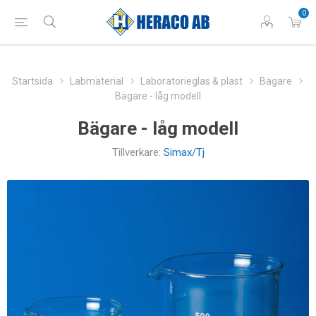
0
Startsida
Labmaterial
Laboratorieglas & plast
Bägare
Bägare - låg modell
Bägare - låg modell
Tillverkare:
Simax/Tj