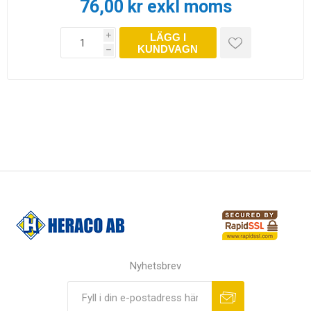
76,00 kr exkl moms
LÄGG I
i
KUNDVAGN
h
Nyhetsbrev