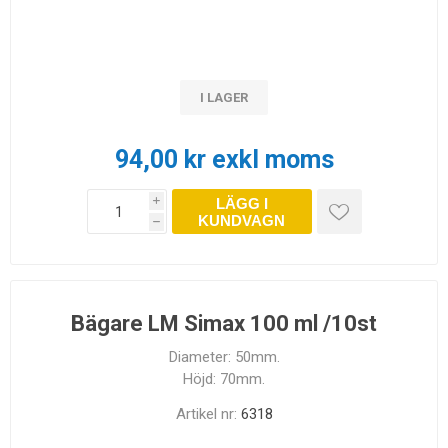
I LAGER
94,00 kr exkl moms
LÄGG I
i
KUNDVAGN
h
Bägare LM Simax 100 ml /10st
Diameter: 50mm.
Höjd: 70mm.
Artikel nr:
6318