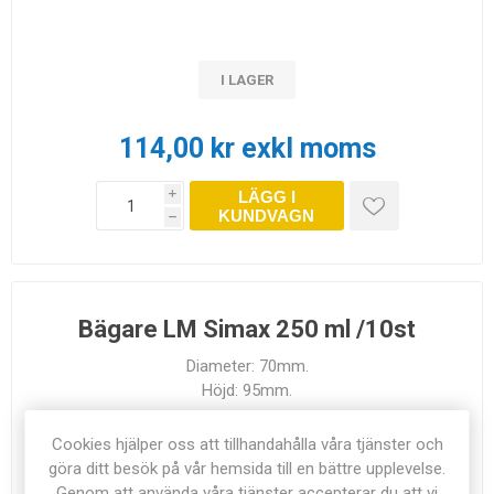
I LAGER
114,00 kr exkl moms
LÄGG I
i
KUNDVAGN
h
Bägare LM Simax 250 ml /10st
Diameter: 70mm.
Höjd: 95mm.
Artikel nr:
6322
Cookies hjälper oss att tillhandahålla våra tjänster och
göra ditt besök på vår hemsida till en bättre upplevelse.
Genom att använda våra tjänster accepterar du att vi