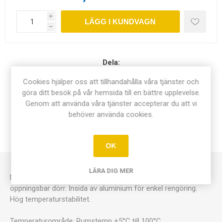
i
LÄGG I KUNDVAGN
h
Dela:
Cookies hjälper oss att tillhandahålla våra tjänster och
göra ditt besök på vår hemsida till en bättre upplevelse.
Genom att använda våra tjänster accepterar du att vi
behöver använda cookies.
ÖVERSIKT
KONTAKTA OSS
OK
LÄRA DIG MER
Mycket prisvärt bakteriologskåp med två hyllplan och
öppningsbar dörr. Insida av aluminium för enkel rengöring.
Hög temperaturstabilitet.
Temperaturområde: Rumstemp +5°C till 100°C.