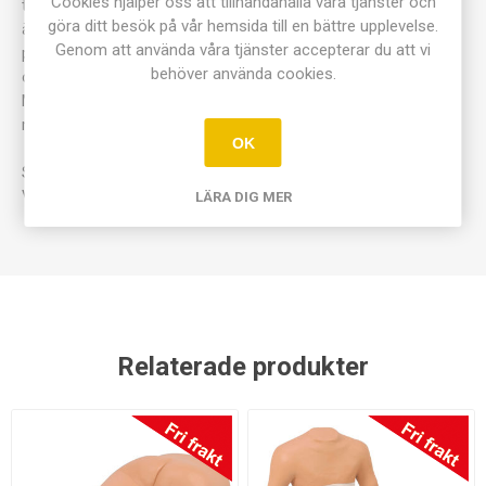
Cookies hjälper oss att tillhandahålla våra tjänster och
träna att sätta olika typer av standardbandage. Modellen kan
göra ditt besök på vår hemsida till en bättre upplevelse.
även användas för att demonstrera fastsättning av olika
Genom att använda våra tjänster accepterar du att vi
proteser. Modellen visar torso samt armar - en är amputerad
behöver använda cookies.
ovanför armbågen och den andra ovanför handleden.
Materialet i modellerna är delvis kompressibelt vilket gör
modellerna mycket realistiska när man lägger bandage.
OK
Storlek: 66x46x33cm.
Vikt: 4,6kg.
LÄRA DIG MER
Relaterade produkter