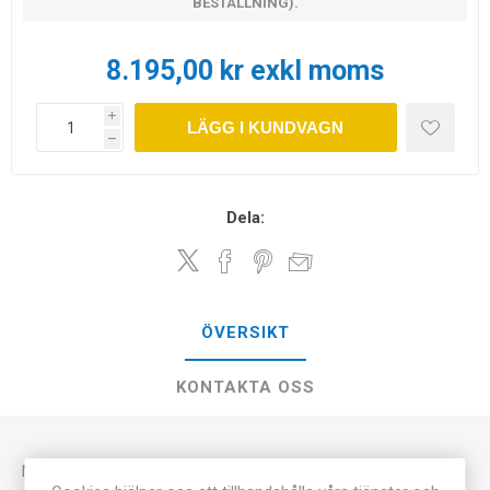
BESTÄLLNING).
8.195,00 kr exkl moms
i
LÄGG I KUNDVAGN
h
Dela:
ÖVERSIKT
KONTAKTA OSS
Modell av torso med amputerade armar. Nu kan du enkelt