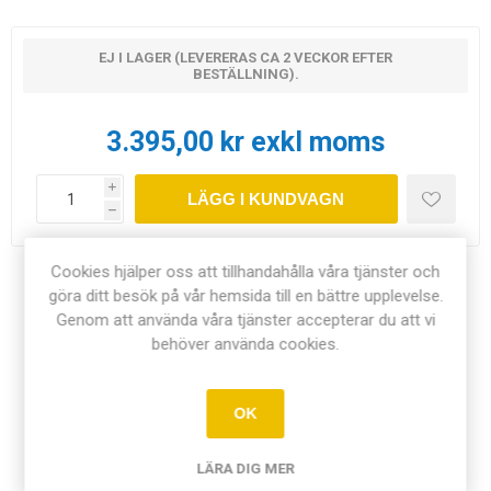
EJ I LAGER (LEVERERAS CA 2 VECKOR EFTER
BESTÄLLNING).
3.395,00 kr exkl moms
i
LÄGG I KUNDVAGN
h
Cookies hjälper oss att tillhandahålla våra tjänster och
Dela:
göra ditt besök på vår hemsida till en bättre upplevelse.
Genom att använda våra tjänster accepterar du att vi
behöver använda cookies.
ÖVERSIKT
OK
DOKUMENT
LÄRA DIG MER