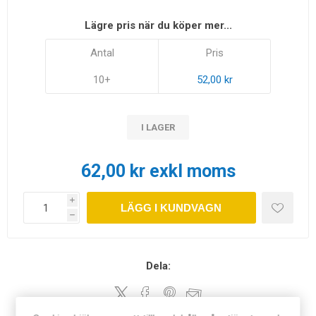
Lägre pris när du köper mer...
Antal
Pris
10+
52,00 kr
I LAGER
62,00 kr exkl moms
i
LÄGG I KUNDVAGN
h
Dela: