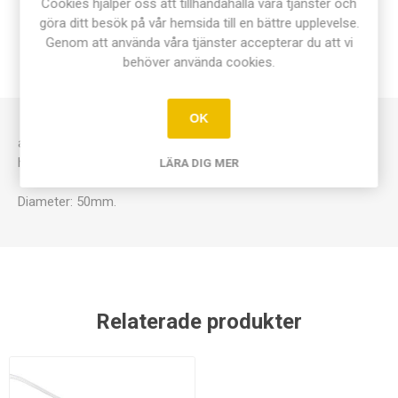
Cookies hjälper oss att tillhandahålla våra tjänster och
göra ditt besök på vår hemsida till en bättre upplevelse.
ÖVERSIKT
Genom att använda våra tjänster accepterar du att vi
behöver använda cookies.
KONTAKTA OSS
OK
av plast med krokar i metall. Nu kan du på ett enkelt sätt visa
hur block med utväxling fungerar.
LÄRA DIG MER
Diameter: 50mm.
Relaterade produkter