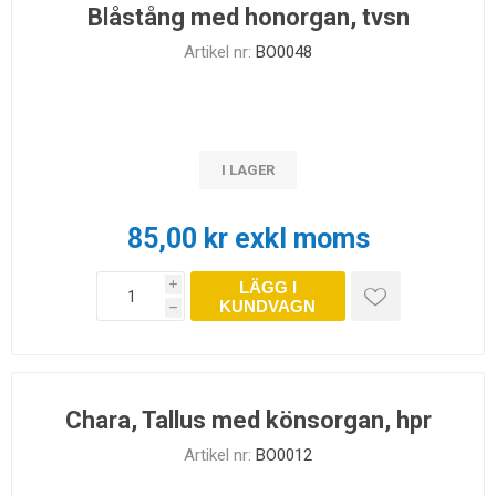
Blåstång med honorgan, tvsn
Artikel nr:
BO0048
I LAGER
85,00 kr exkl moms
LÄGG I
i
KUNDVAGN
h
Chara, Tallus med könsorgan, hpr
Artikel nr:
BO0012