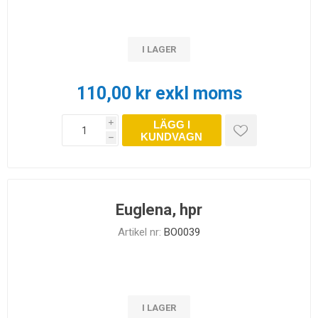
I LAGER
110,00 kr exkl moms
LÄGG I
i
KUNDVAGN
h
Euglena, hpr
Artikel nr:
BO0039
I LAGER