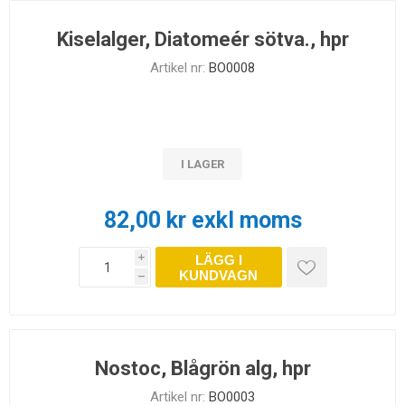
Kiselalger, Diatomeér sötva., hpr
Artikel nr:
BO0008
I LAGER
82,00 kr exkl moms
LÄGG I
i
KUNDVAGN
h
Nostoc, Blågrön alg, hpr
Artikel nr:
BO0003