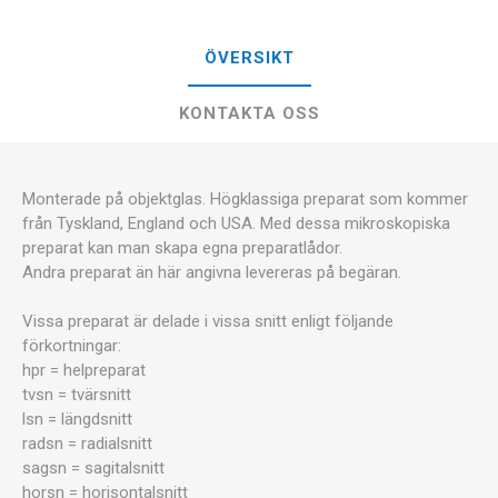
ÖVERSIKT
KONTAKTA OSS
Monterade på objektglas. Högklassiga preparat som kommer
från Tyskland, England och USA. Med dessa mikroskopiska
preparat kan man skapa egna preparatlådor.
Andra preparat än här angivna levereras på begäran.
Vissa preparat är delade i vissa snitt enligt följande
förkortningar:
hpr = helpreparat
tvsn = tvärsnitt
lsn = längdsnitt
radsn = radialsnitt
sagsn = sagitalsnitt
horsn = horisontalsnitt