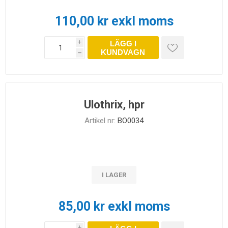
110,00 kr exkl moms
LÄGG I
i
KUNDVAGN
h
Ulothrix, hpr
Artikel nr:
BO0034
I LAGER
85,00 kr exkl moms
i