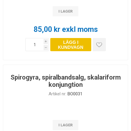
I LAGER
85,00 kr exkl moms
LÄGG I
i
KUNDVAGN
h
Spirogyra, spiralbandsalg, skalariform
konjungtion
Artikel nr:
BO0031
I LAGER