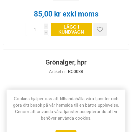
85,00 kr exkl moms
LÄGG I
i
KUNDVAGN
h
Grönalger, hpr
Artikel nr:
BO0038
Cookies hjälper oss att tillhandahålla våra tjänster och
I LAGER
göra ditt besök på vår hemsida till en bättre upplevelse.
Genom att använda våra tjänster accepterar du att vi
behöver använda cookies.
110,00 kr exkl moms