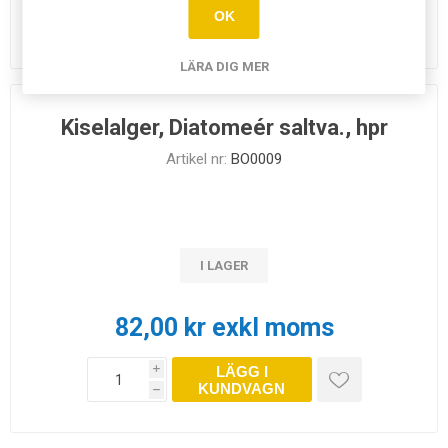
LÄGG I
i
OK
KUNDVAGN
h
LÄRA DIG MER
Kiselalger, Diatomeér saltva., hpr
Artikel nr:
BO0009
I LAGER
82,00 kr exkl moms
LÄGG I
i
KUNDVAGN
h