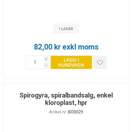
I LAGER
82,00 kr exkl moms
LÄGG I
i
KUNDVAGN
h
Spirogyra, spiralbandsalg, enkel
kloroplast, hpr
Artikel nr:
BO0029