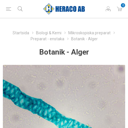
0
Startsida
Biologi & Kemi
Mikroskopiska preparat
Preparat - enstaka
Botanik - Alger
Botanik - Alger