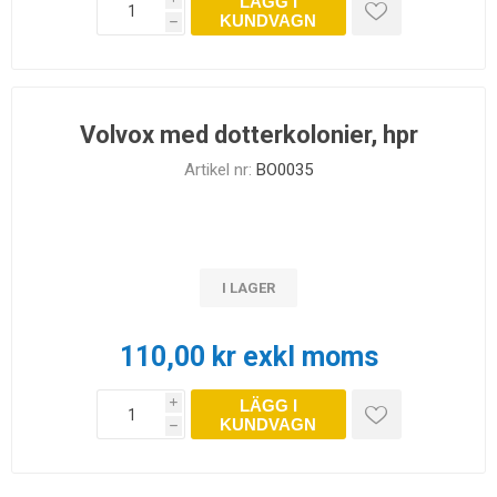
LÄGG I
KUNDVAGN
h
Volvox med dotterkolonier, hpr
Artikel nr:
BO0035
I LAGER
110,00 kr exkl moms
LÄGG I
i
KUNDVAGN
h