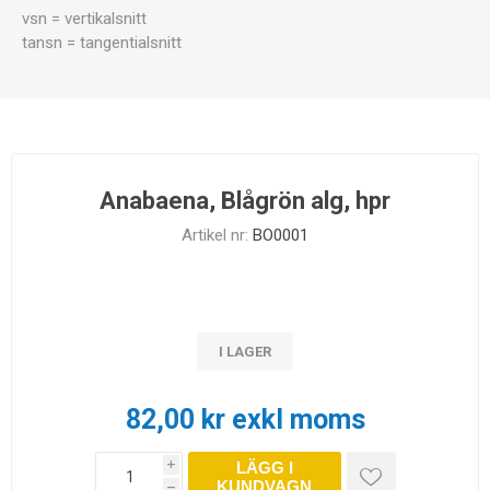
vsn = vertikalsnitt
tansn = tangentialsnitt
Anabaena, Blågrön alg, hpr
Artikel nr:
BO0001
I LAGER
82,00 kr exkl moms
LÄGG I
i
KUNDVAGN
h