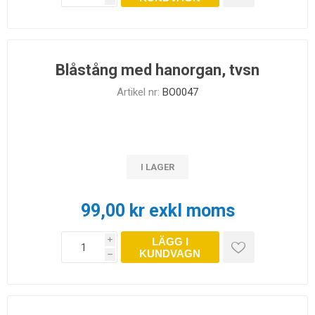
Blåstång med hanorgan, tvsn
Artikel nr:
BO0047
I LAGER
99,00 kr exkl moms
LÄGG I
i
KUNDVAGN
h