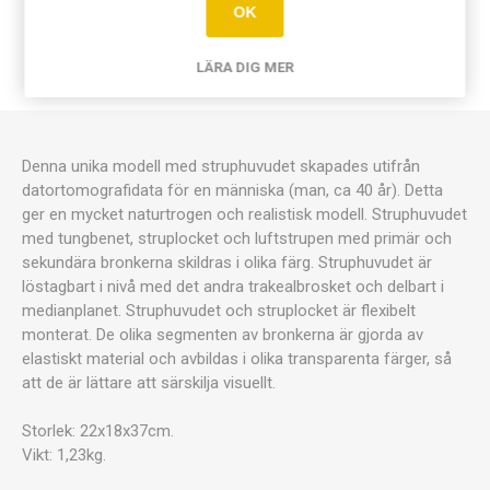
OK
DOKUMENT
LÄRA DIG MER
KONTAKTA OSS
Denna unika modell med struphuvudet skapades utifrån
datortomografidata för en människa (man, ca 40 år). Detta
ger en mycket naturtrogen och realistisk modell. Struphuvudet
med tungbenet, struplocket och luftstrupen med primär och
sekundära bronkerna skildras i olika färg. Struphuvudet är
löstagbart i nivå med det andra trakealbrosket och delbart i
medianplanet. Struphuvudet och struplocket är flexibelt
monterat. De olika segmenten av bronkerna är gjorda av
elastiskt material och avbildas i olika transparenta färger, så
att de är lättare att särskilja visuellt.
Storlek: 22x18x37cm.
Vikt: 1,23kg.