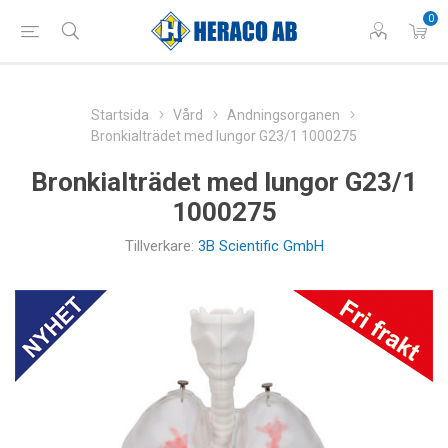
0
Startsida
Vård
Andningsorganen
Bronkialträdet med lungor G23/1 1000275
Bronkialträdet med lungor G23/1
1000275
Tillverkare:
3B Scientific GmbH