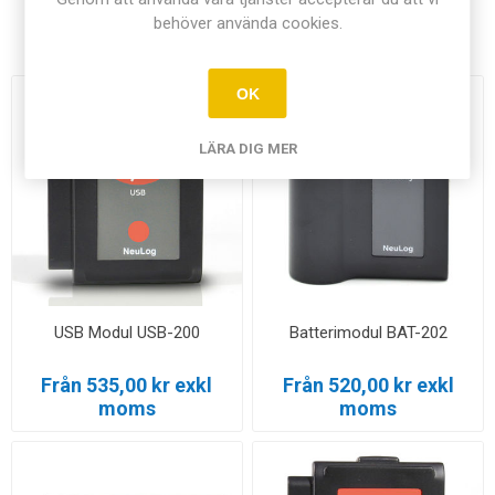
behöver använda cookies.
Relaterade produkter
OK
LÄRA DIG MER
USB Modul USB-200
Batterimodul BAT-202
Från 535,00 kr exkl
Från 520,00 kr exkl
moms
moms