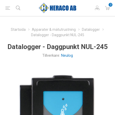
0
Startsida
Apparater & mätutrustning
Datalogger
Datalogger - Daggpunkt NUL-245
Datalogger - Daggpunkt NUL-245
Tillverkare:
Neulog