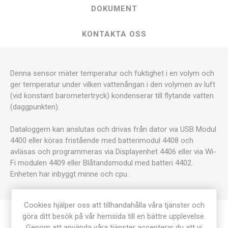
DOKUMENT
KONTAKTA OSS
Denna sensor mäter temperatur och fuktighet i en volym och
ger temperatur under vilken vattenångan i den volymen av luft
(vid konstant barometertryck) kondenserar till flytande vatten
(daggpunkten).
Dataloggern kan anslutas och drivas från dator via USB Modul
4400 eller köras fristående med batterimodul 4408 och
avläsas och programmeras via Displayenhet 4406 eller via Wi-
Fi modulen 4409 eller Blåtandsmodul med batteri 4402.
Enheten har inbyggt minne och cpu.
Cookies hjälper oss att tillhandahålla våra tjänster och
göra ditt besök på vår hemsida till en bättre upplevelse.
Genom att använda våra tjänster accepterar du att vi