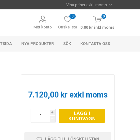
(0)
0
Mitt konto
Önskelista
0,00 kr inkl moms
TSIDA
NYA PRODUKTER
SÖK
KONTAKTA OSS
7.120,00 kr exkl moms
LÄGG I
i
KUNDVAGN
h
k
LÄGG TILL I ÖNSKELISTAN