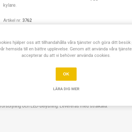
kylare.
Artikel nr:
3762
Dela:
okies hjälper oss att tillhandahålla våra tjänster och göra ditt besök
vår hemsida till en bättre upplevelse. Genom att använda våra tjänste
accepterar du att vi behöver använda cookies.
ÖVERSIKT
KONTAKTA OSS
OK
LÄRA DIG MER
mare med inbyggd termoelektrisk kylare. Detta medför att man inte 
illsätt isopropylalkohol. Med hjälp av det medföljande alfapreparatet 
försörjning och LED-belysning. Levereras med strålkälla.