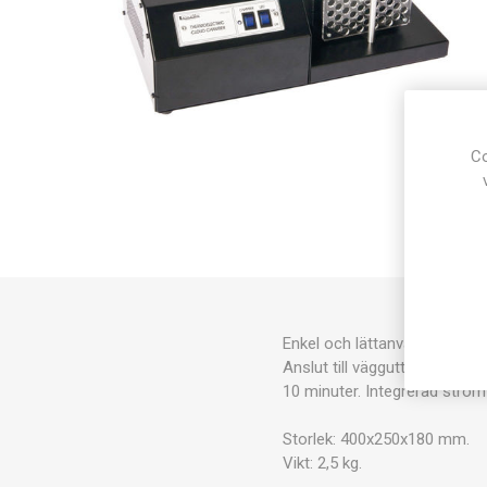
Co
Enkel och lättanvänd dimkam
Anslut till vägguttaget och t
10 minuter. Integrerad ström
Storlek: 400x250x180 mm.
Vikt: 2,5 kg.