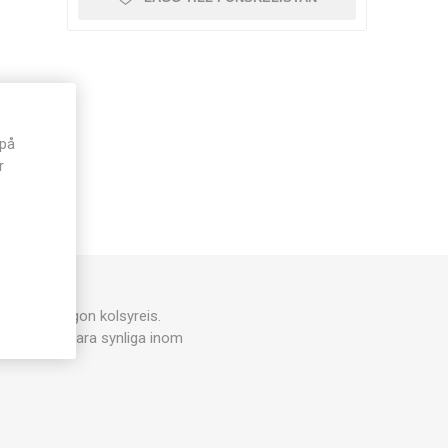
 på
r
behöver någon kolsyreis.
så bör spår vara synliga inom