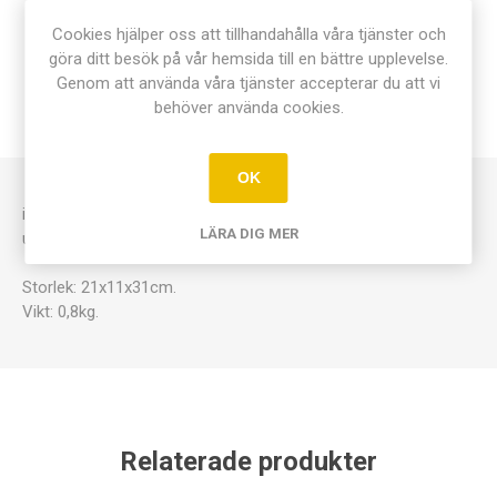
ÖVERSIKT
Cookies hjälper oss att tillhandahålla våra tjänster och
göra ditt besök på vår hemsida till en bättre upplevelse.
DOKUMENT
Genom att använda våra tjänster accepterar du att vi
behöver använda cookies.
KONTAKTA OSS
OK
i två delar. Viktiga delar visas tydligt i olika färger och
LÄRA DIG MER
upphöjningar.
Storlek: 21x11x31cm.
Vikt: 0,8kg.
Relaterade produkter