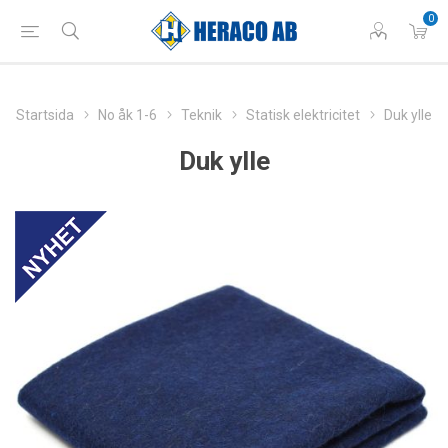
0
Startsida
No åk 1-6
Teknik
Statisk elektricitet
Duk ylle
Duk ylle