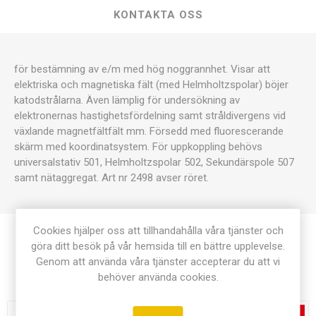
KONTAKTA OSS
för bestämning av e/m med hög noggrannhet. Visar att
elektriska och magnetiska fält (med Helmholtzspolar) böjer
katodstrålarna. Även lämplig för undersökning av
elektronernas hastighetsfördelning samt stråldivergens vid
växlande magnetfältfält mm. Försedd med fluorescerande
skärm med koordinatsystem. För uppkoppling behövs
universalstativ 501, Helmholtzspolar 502, Sekundärspole 507
samt nätaggregat. Art nr 2498 avser röret.
Cookies hjälper oss att tillhandahålla våra tjänster och
göra ditt besök på vår hemsida till en bättre upplevelse.
Genom att använda våra tjänster accepterar du att vi
Relaterade produkter
behöver använda cookies.