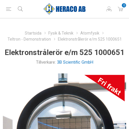
0
Startsida
Fysik & Teknik
Atomfysik
Teltron - Demonstration
Elektronstrålerör e/m 525 1000651
Elektronstrålerör e/m 525 1000651
Tillverkare:
3B Scientific GmbH