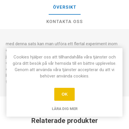
ÖVERSIKT
KONTAKTA OSS
med denna sats kan man utföra ett flertal experiment inom
elektrodynamik. Utför experiment med magnetfält i spolar,
jordmagnetfältet, kinetisk energi från elektrisk energi samt
Cookies hjälper oss att tillhandahålla våra tjänster och
olika varianter av motorer och generator. För att utföra
göra ditt besök på vår hemsida till en bättre upplevelse.
experimenten behövs även Ellära 1 P9901-4D, nätaggregat ex.
Genom att använda våra tjänster accepterar du att vi
P3130-3D och mätinstrument. Levereras i praktisk
behöver använda cookies.
förvaringslåda. Experimentmanual köps separat, engelsk text.
OK
LÄRA DIG MER
Relaterade produkter