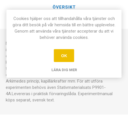
ÖVERSIKT
Cookies hjälper oss att tillhandahålla våra tjänster och
KONTAKTA OSS
göra ditt besök på vår hemsida till en bättre upplevelse.
Genom att använda våra tjänster accepterar du att vi
behöver använda cookies.
Med denna mekaniksats kan man utföra ca 37 experiment
inom mekanik. Några exempel på vad som kan utföras med
OK
denna sats är volymmätning, densitetsmätning, mätning av
krafter från vikter, lutande plan, experiment med block och
trissor, friktion och friktionskoefficient, tyngtpunkt, balansvåg
LÄRA DIG MER
och vridmoment, kommunicerande kärl, effekten av lufttryck,
Arkimedes princip, kapillärkrafter mm. För att utföra
experimenten behövs även Stativmaterialsats P9901-
4A.Levereras i praktisk förvaringslåda. Experimentmanual
köps separat, svensk text.