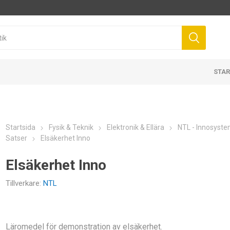
STAR
Startsida
Fysik & Teknik
Elektronik & Ellära
NTL - Innosyst
Satser
Elsäkerhet Inno
Elsäkerhet Inno
Tillverkare:
NTL
Läromedel för demonstration av elsäkerhet.