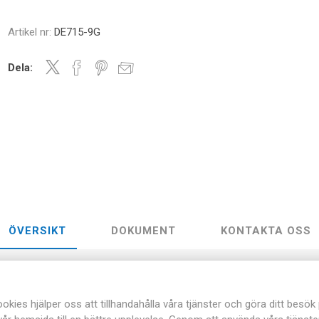
Artikel nr:
DE715-9G
Dela:
ÖVERSIKT
DOKUMENT
KONTAKTA OSS
 av elsäkerhet. Med nedanstående material kan man utföra ca 15 e
okies hjälper oss att tillhandahålla våra tjänster och göra ditt besök
. För att utföra experimenten behövs även lamphållare och strömbryt