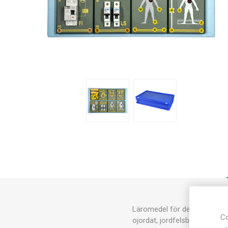
Läromedel för demonstration
Co
ojordat, jordfelsbrytare mm