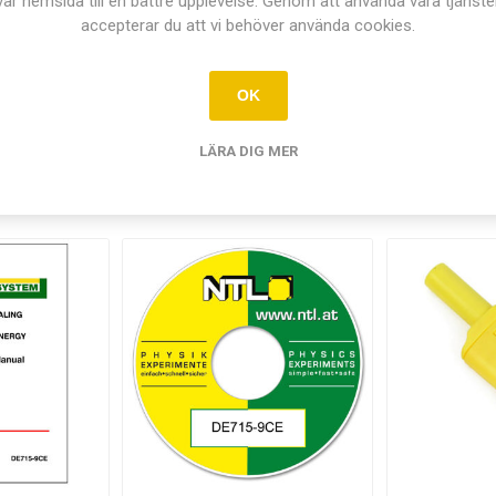
vår hemsida till en bättre upplevelse. Genom att använda våra tjänste
försörjning och kablar köps separat efter behov. Allmänt labmateria
accepterar du att vi behöver använda cookies.
OK
LÄRA DIG MER
Relaterade produkter