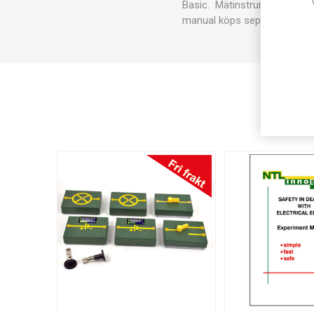
Basic. Mätinstrument, ström
manual köps separat.