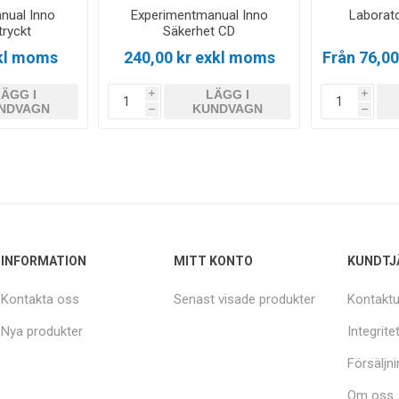
nual Inno
Experimentmanual Inno
Laborat
tryckt
Säkerhet CD
xkl moms
240,00 kr exkl moms
Från 76,0
LÄGG I
LÄGG I
i
i
NDVAGN
KUNDVAGN
h
h
INFORMATION
MITT KONTO
KUNDTJ
Kontakta oss
Senast visade produkter
Kontaktu
Nya produkter
Integrite
Försäljni
Om oss