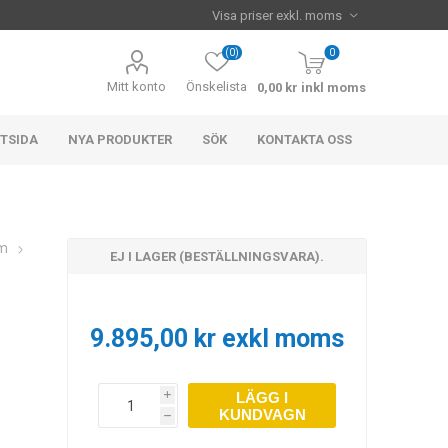
(0)
0
Mitt konto
Önskelista
0,00 kr inkl moms
TSIDA
NYA PRODUKTER
SÖK
KONTAKTA OSS
em
EJ I LAGER (BESTÄLLNINGSVARA).
9.895,00 kr exkl moms
LÄGG I
i
KUNDVAGN
h