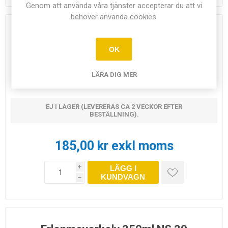
Genom att använda våra tjänster accepterar du att vi
behöver använda cookies.
Erlenmeyerkolv 250ml NS24
OK
Artikel nr:
7232
LÄRA DIG MER
EJ I LAGER (LEVERERAS CA 2 VECKOR EFTER
BESTÄLLNING).
185,00 kr exkl moms
LÄGG I
i
KUNDVAGN
h