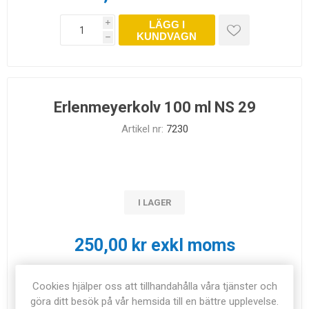
LÄGG I
i
KUNDVAGN
h
Erlenmeyerkolv 100 ml NS 29
Artikel nr:
7230
I LAGER
250,00 kr exkl moms
LÄGG I
i
Cookies hjälper oss att tillhandahålla våra tjänster och
KUNDVAGN
h
göra ditt besök på vår hemsida till en bättre upplevelse.