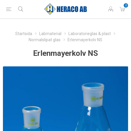
0
Startsida
Labmaterial
Laboratorieglas & plast
Normalslipat glas
Erlenmayerkolv NS
Erlenmayerkolv NS