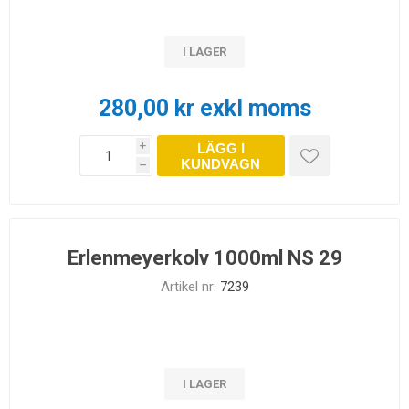
I LAGER
280,00 kr exkl moms
LÄGG I
i
KUNDVAGN
h
Erlenmeyerkolv 1000ml NS 29
Artikel nr:
7239
I LAGER