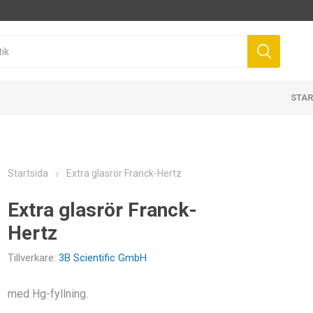
STAR
Startsida
Extra glasrör Franck-Hertz
Extra glasrör Franck-
Hertz
Tillverkare:
3B Scientific GmbH
med Hg-fyllning.