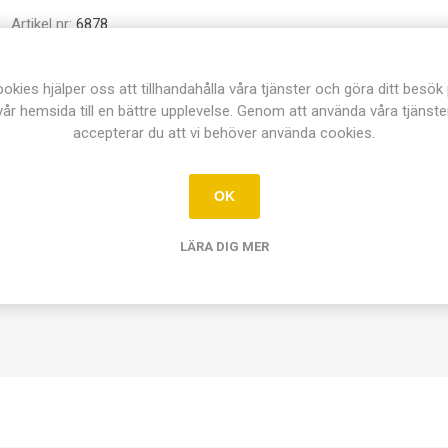
Artikel nr:
6878
Dela:
okies hjälper oss att tillhandahålla våra tjänster och göra ditt besök
vår hemsida till en bättre upplevelse. Genom att använda våra tjänste
accepterar du att vi behöver använda cookies.
OK
ÖVERSIKT
KONTAKTA OSS
LÄRA DIG MER