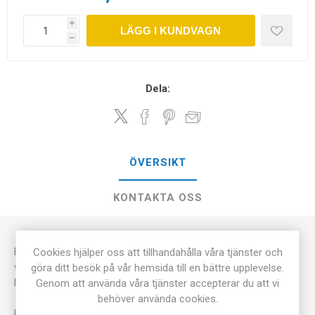
i
LÄGG I KUNDVAGN
h
Dela:
ÖVERSIKT
KONTAKTA OSS
Ett mycket prisvärt fältstativ med 3-delade ben. Passar alla
Cookies hjälper oss att tillhandahålla våra tjänster och
våra tubkikare. Levereras komplett med
göra ditt besök på vår hemsida till en bättre upplevelse.
huvud, snabbmonteringsplatta och väska.
Genom att använda våra tjänster accepterar du att vi
behöver använda cookies.
Höjd: 57-156cm.