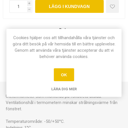
i
LÄGG I KUNDVAGN
h
Dela:
Cookies hjälper oss att tillhandahålla våra tjänster och
göra ditt besök på vår hemsida till en bättre upplevelse.
Genom att använda våra tjänster accepterar du att vi
behöver använda cookies.
ÖVERSIKT
KONTAKTA OSS
OK
LÄRA DIG MER
Utetermometer som monteras på fönstrets utsida.
Ventilationshål i termometern minskar strålningsvärme från
fönstret.
Temperaturområde: -50/+50°C.
Indelning: 1°C.