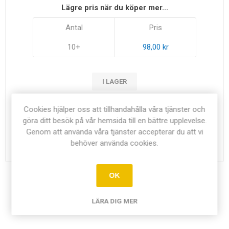
Lägre pris när du köper mer...
Antal
Pris
10+
98,00 kr
I LAGER
Cookies hjälper oss att tillhandahålla våra tjänster och
108,00 kr exkl moms
göra ditt besök på vår hemsida till en bättre upplevelse.
Genom att använda våra tjänster accepterar du att vi
i
LÄGG I KUNDVAGN
behöver använda cookies.
h
OK
Dela:
LÄRA DIG MER