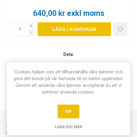
640,00 kr exkl moms
i
LÄGG I KUNDVAGN
h
Dela:
Cookies hjälper oss att tillhandahålla våra tjänster och
göra ditt besök på vår hemsida till en bättre upplevelse.
Genom att använda våra tjänster accepterar du att vi
ÖVERSIKT
behöver använda cookies.
KONTAKTA OSS
OK
Använd alternativa metoder att ta fram fingeravtryck då ex
LÄRA DIG MER
pulver inte fungerar. Lär dig metoderna för