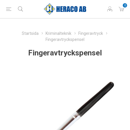
0
Startsida
Kriminalteknik
Fingeravtryck
Fingeravtryckspensel
Fingeravtryckspensel