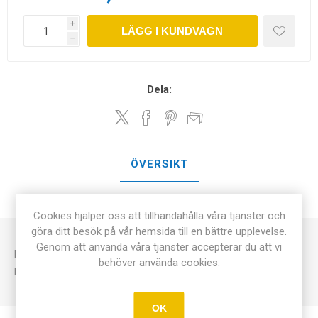
i
LÄGG I KUNDVAGN
h
Dela:
ÖVERSIKT
KONTAKTA OSS
Cookies hjälper oss att tillhandahålla våra tjänster och
göra ditt besök på vår hemsida till en bättre upplevelse.
Genom att använda våra tjänster accepterar du att vi
Fin och mjuk borst av kamelhår. Lämplig för arbete med
behöver använda cookies.
pudrade fingeravtryck. Levereras med förvaringsbehållare.
OK