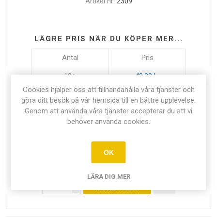
Artikel nr:
2309
LÄGRE PRIS NÄR DU KÖPER MER...
Antal
Pris
10+
49,00 kr
Cookies hjälper oss att tillhandahålla våra tjänster och
göra ditt besök på vår hemsida till en bättre upplevelse.
Genom att använda våra tjänster accepterar du att vi
behöver använda cookies.
I LAGER
OK
54,00 kr exkl moms
LÄRA DIG MER
LÄGG I
i
KUNDVAGN
h