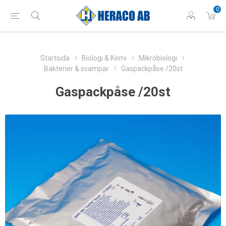
0
Startsida
Biologi & Kemi
Mikrobiologi
Bakterier & svampar
Gaspackpåse /20st
Gaspackpåse /20st