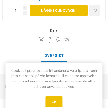
i
LÄGG I KUNDVAGN
h
Dela:
ÖVERSIKT
KONTAKTA OSS
Cookies hjälper oss att tillhandahålla våra tjänster och
göra ditt besök på vår hemsida till en bättre upplevelse.
Genom att använda våra tjänster accepterar du att vi
för att skapa den syrefria miljön för bakterierna vid odling.
behöver använda cookies.
OK