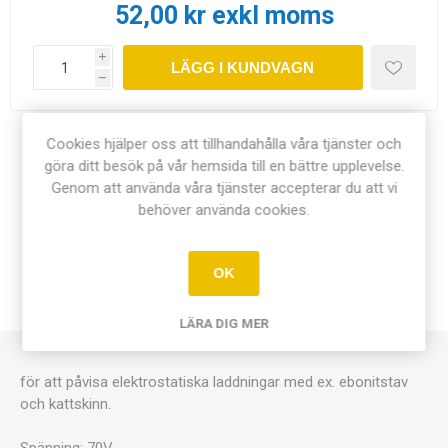
52,00 kr exkl moms
i
LÄGG I KUNDVAGN
h
Cookies hjälper oss att tillhandahålla våra tjänster och
Dela:
göra ditt besök på vår hemsida till en bättre upplevelse.
Genom att använda våra tjänster accepterar du att vi
behöver använda cookies.
ÖVERSIKT
OK
KONTAKTA OSS
LÄRA DIG MER
för att påvisa elektrostatiska laddningar med ex. ebonitstav
och kattskinn.