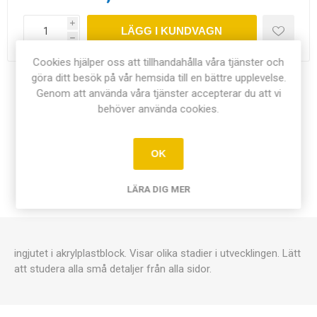
i
LÄGG I KUNDVAGN
h
Cookies hjälper oss att tillhandahålla våra tjänster och
göra ditt besök på vår hemsida till en bättre upplevelse.
Dela:
Genom att använda våra tjänster accepterar du att vi
behöver använda cookies.
OK
ÖVERSIKT
LÄRA DIG MER
KONTAKTA OSS
ingjutet i akrylplastblock. Visar olika stadier i utvecklingen. Lätt
att studera alla små detaljer från alla sidor.