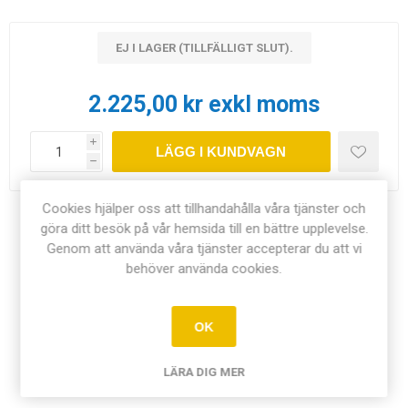
EJ I LAGER (TILLFÄLLIGT SLUT).
2.225,00 kr exkl moms
i
LÄGG I KUNDVAGN
h
Cookies hjälper oss att tillhandahålla våra tjänster och
Dela:
göra ditt besök på vår hemsida till en bättre upplevelse.
Genom att använda våra tjänster accepterar du att vi
behöver använda cookies.
ÖVERSIKT
OK
DOKUMENT
LÄRA DIG MER