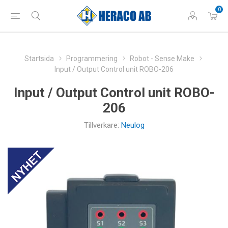
0
Startsida
Programmering
Robot - Sense Make
Input / Output Control unit ROBO-206
Input / Output Control unit ROBO-
206
Tillverkare:
Neulog