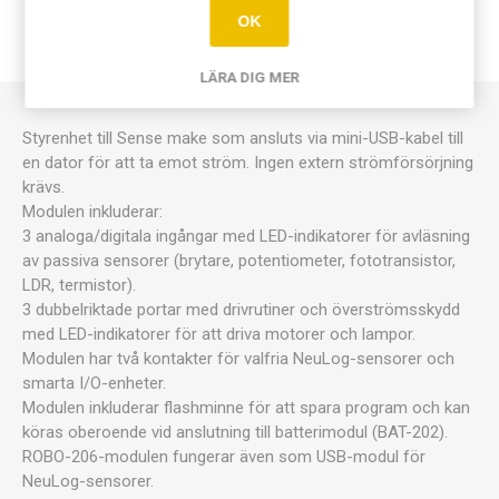
OK
KONTAKTA OSS
LÄRA DIG MER
Styrenhet till Sense make som ansluts via mini-USB-kabel till
en dator för att ta emot ström. Ingen extern strömförsörjning
krävs.
Modulen inkluderar:
3 analoga/digitala ingångar med LED-indikatorer för avläsning
av passiva sensorer (brytare, potentiometer, fototransistor,
LDR, termistor).
3 dubbelriktade portar med drivrutiner och överströmsskydd
med LED-indikatorer för att driva motorer och lampor.
Modulen har två kontakter för valfria NeuLog-sensorer och
smarta I/O-enheter.
Modulen inkluderar flashminne för att spara program och kan
köras oberoende vid anslutning till batterimodul (BAT-202).
ROBO-206-modulen fungerar även som USB-modul för
NeuLog-sensorer.