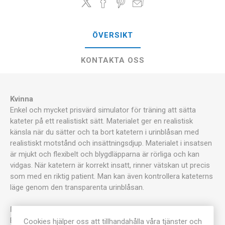
ÖVERSIKT
KONTAKTA OSS
Kvinna
Enkel och mycket prisvärd simulator för träning att sätta
kateter på ett realistiskt sätt. Materialet ger en realistisk
känsla när du sätter och ta bort katetern i urinblåsan med
realistiskt motstånd och insättningsdjup. Materialet i insatsen
är mjukt och flexibelt och blygdläpparna är rörliga och kan
vidgas. När katetern är korrekt insatt, rinner vätskan ut precis
som med en riktig patient. Man kan även kontrollera kateterns
läge genom den transparenta urinblåsan.
Man
Enkel och mycket prisvärd simulator för träning att sätta
Cookies hjälper oss att tillhandahålla våra tjänster och