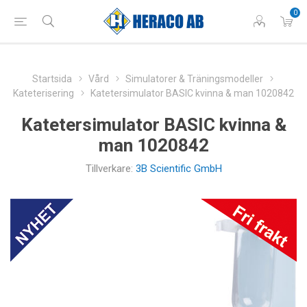
0
Startsida
Vård
Simulatorer & Träningsmodeller
Kateterisering
Katetersimulator BASIC kvinna & man 1020842
Katetersimulator BASIC kvinna &
man 1020842
Tillverkare:
3B Scientific GmbH