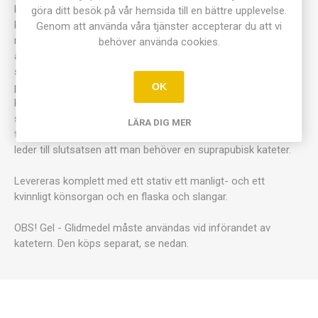
kateter på ett realistiskt sätt. Materialet ger en realistisk
göra ditt besök på vår hemsida till en bättre upplevelse.
känsla när du sätter och ta bort katetern i urinblåsan med
Genom att använda våra tjänster accepterar du att vi
realistiskt motstånd och insättningsdjup. Materialet i insatsen
behöver använda cookies.
är mjukt och flexibelt och förhuden är rörlig och penis kan
sträckas. När katetern är korrekt insatt, rinner vätskan ut
precis som med en riktig patient. Man kan även kontrollera
OK
kateterns läge genom den transparenta urinblåsan. Man kan
ställa in tre olika nivåer av förträngning av urinröret och i den
LÄRA DIG MER
trängsta inställningen är kateterisering inte är möjlig, vilket
leder till slutsatsen att man behöver en suprapubisk kateter.
Levereras komplett med ett stativ ett manligt- och ett
kvinnligt könsorgan och en flaska och slangar.
OBS! Gel - Glidmedel måste användas vid införandet av
katetern. Den köps separat, se nedan.