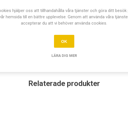
okies hjälper oss att tillhandahålla våra tjänster och göra ditt besök
. Ett bra val för grundläggande anatomiska studier. Färgade muskelf
vår hemsida till en bättre upplevelse. Genom att använda våra tjänste
rivning på engelska och latin. Hjärna C18 passar i detta kranium.
accepterar du att vi behöver använda cookies.
OK
LÄRA DIG MER
Relaterade produkter