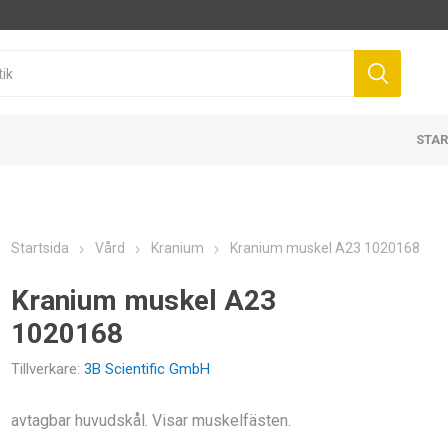
STAR
Startsida
Vård
Kranium
Kranium muskel A23 1020168
Kranium muskel A23
1020168
Tillverkare:
3B Scientific GmbH
avtagbar huvudskål. Visar muskelfästen.