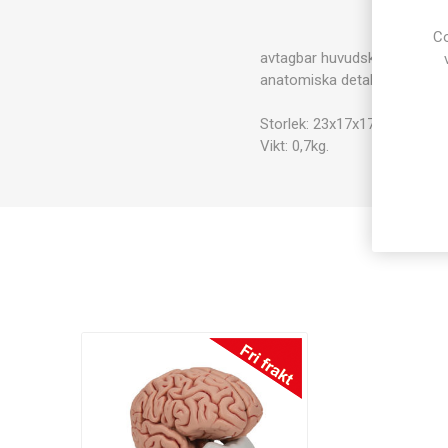
Co
avtagbar huvudskål, 3 delar
anatomiska detaljer med besk
Storlek: 23x17x17cm.
Vikt: 0,7kg.