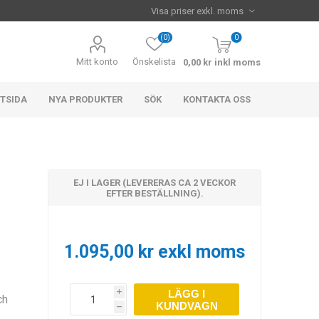
(0)
0
Mitt konto
Önskelista
0,00 kr inkl moms
TSIDA
NYA PRODUKTER
SÖK
KONTAKTA OSS
EJ I LAGER (LEVERERAS CA 2 VECKOR
EFTER BESTÄLLNING).
1.095,00 kr exkl moms
LÄGG I
i
ch
KUNDVAGN
h