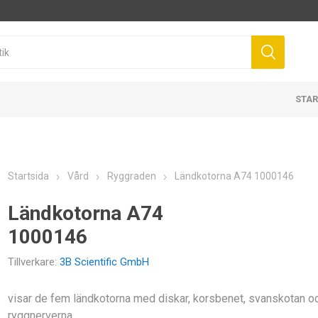
STAR
Startsida
Vård
Ryggraden
Ländkotorna A74 1000146
Ländkotorna A74
1000146
Tillverkare:
3B Scientific GmbH
visar de fem ländkotorna med diskar, korsbenet, svanskotan o
ryggnerverna.