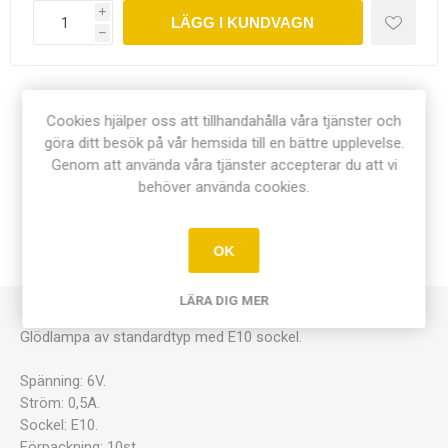
i
LÄGG I KUNDVAGN
h
Dela:
Cookies hjälper oss att tillhandahålla våra tjänster och
göra ditt besök på vår hemsida till en bättre upplevelse.
Genom att använda våra tjänster accepterar du att vi
behöver använda cookies.
ÖVERSIKT
OK
KONTAKTA OSS
LÄRA DIG MER
Glödlampa av standardtyp med E10 sockel.
Spänning: 6V.
Ström: 0,5A.
Sockel: E10.
Förpackning: 10st.