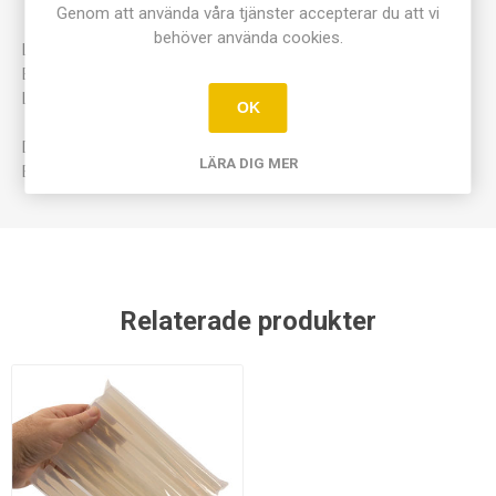
Genom att använda våra tjänster accepterar du att vi
behöver använda cookies.
Lämplig för limning av plast, keramik, trä, kartong, papper mm.
Effekt på hela 65W ger snabb uppvärmning.
Limstavar köps separat.
OK
Diameter limstavar:11mm.
LÄRA DIG MER
Effekt: 65W.
Relaterade produkter