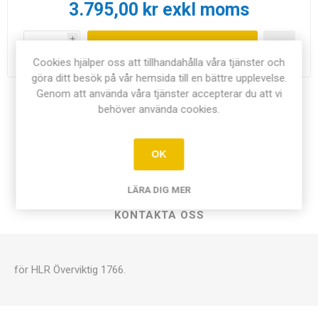
3.795,00 kr exkl moms
i
LÄGG I KUNDVAGN
h
Cookies hjälper oss att tillhandahålla våra tjänster och
göra ditt besök på vår hemsida till en bättre upplevelse.
Genom att använda våra tjänster accepterar du att vi
Dela:
behöver använda cookies.
OK
ÖVERSIKT
LÄRA DIG MER
KONTAKTA OSS
för HLR Överviktig 1766.