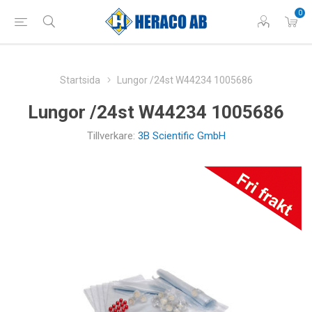
0
Startsida
Lungor /24st W44234 1005686
Lungor /24st W44234 1005686
Tillverkare:
3B Scientific GmbH