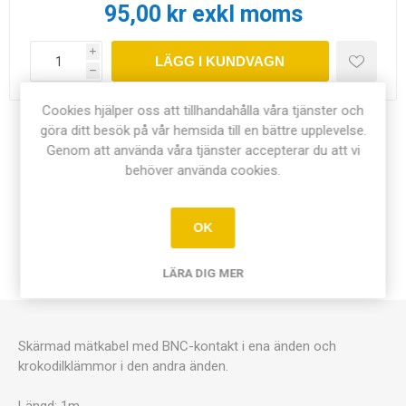
95,00 kr exkl moms
i
LÄGG I KUNDVAGN
h
Cookies hjälper oss att tillhandahålla våra tjänster och
göra ditt besök på vår hemsida till en bättre upplevelse.
Dela:
Genom att använda våra tjänster accepterar du att vi
behöver använda cookies.
OK
ÖVERSIKT
LÄRA DIG MER
KONTAKTA OSS
Skärmad mätkabel med BNC-kontakt i ena änden och
krokodilklämmor i den andra änden.