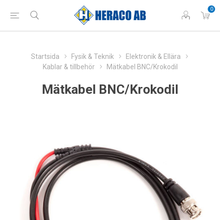
0
Startsida
Fysik & Teknik
Elektronik & Ellära
Kablar & tillbehör
Mätkabel BNC/Krokodil
Mätkabel BNC/Krokodil